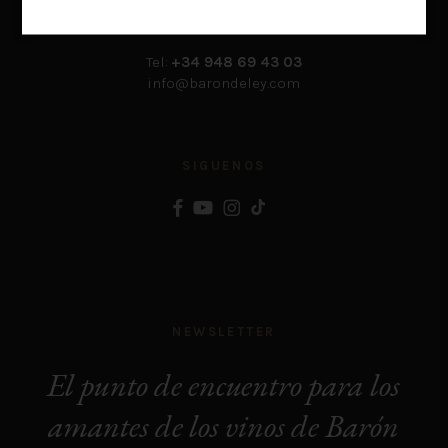
Ctra. Mendavia a Lodosa km. 5,5.
31587 Mendavia (España)
Tel:
+34 948 69 43 03
info@barondeley.com
SIGUENOS
NEWSLETTER
El punto de encuentro para los
amantes de los vinos de Barón