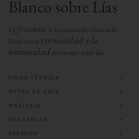
Blanco sobre Lías
frescura
La
de las variedades blancas de
cremosidad y la
Rioja con la
untuosidad
del tiempo sobre lías
FICHA TÉCNICA
VARIEDADES
NOTAS DE CATA
Garnacha blanca y Tempranillo blanco
COLOR
MARIDAJE
Limpio, brillante y trasparente de color amarillo
VIÑEDO
MARIDAJE GASTRONÓMICO
DESCARGAS
pajizo con reflejos dorados.
Garnacha blanca procedente de nuestra finca Los
Este vino es un acompañamiento idóneo para
Ficha 2024
PREMIOS
Almendros en Rioja Oriental. Suelos poco
comidas de mar, arroces ligeros de sabor,
AROMA