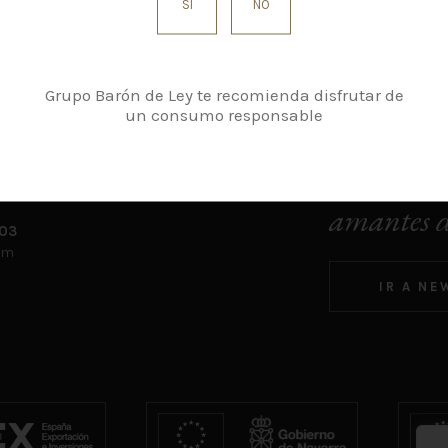
SÍ
NO
Grupo Barón de Ley te recomienda disfrutar de
un consumo responsable
SIGUENOS
NEWSLETTER
El punto d
osa km. 5,5.
paña)
amantes d
 03
om
IR A NE