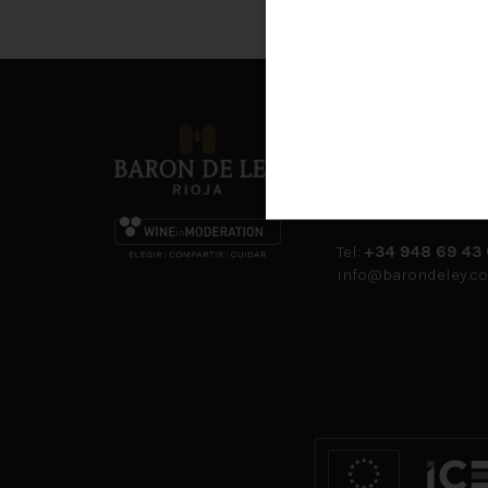
CONTACTO
Ctra. Mendavia a Lod
31587 Mendavia (Es
Tel:
+34 948 69 43
info@barondeley.c