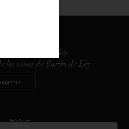
e encuentro para los
e los vinos de Barón de Ley
WSLETTER